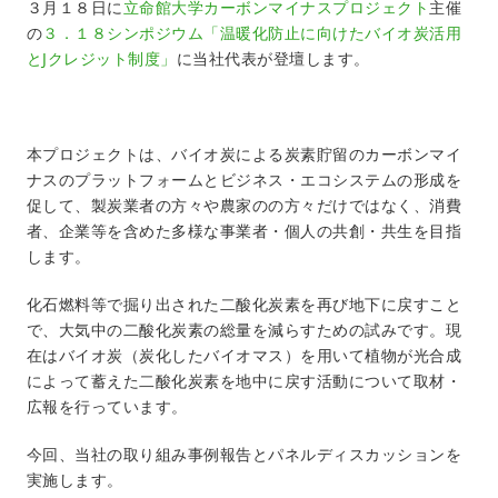
３月１８日に
立命館大学カーボンマイナスプロジェクト
主催
の
３．１８シンポジウム「
温暖化防止に向けた
バイオ炭活用
とJクレジット制度」
に当社代表が登壇します。
本プロジェクトは、バイオ炭による炭素貯留のカーボンマイ
ナスのプラットフォームとビジネス・エコシステムの形成を
促して、製炭業者の方々や農家のの方々だけではなく、消費
者、企業等を含めた多様な事業者・個人の共創・共生を目指
します。
化石燃料等で掘り出された二酸化炭素を再び地下に戻すこと
で、大気中の二酸化炭素の総量を減らすための試みです。現
在はバイオ炭（炭化したバイオマス）を用いて植物が光合成
によって蓄えた二酸化炭素を地中に戻す活動について取材・
広報を行っています。
今回、当社の取り組み事例報告とパネルディスカッションを
実施します。